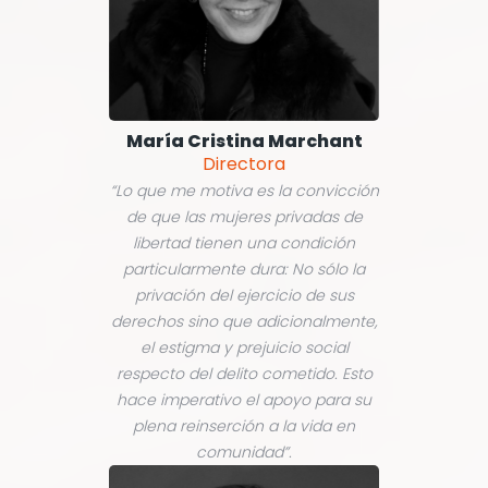
María Cristina Marchant
Directora
“Lo que me motiva es la convicción
de que las mujeres privadas de
libertad tienen una condición
particularmente dura: No sólo la
privación del ejercicio de sus
derechos sino que adicionalmente,
el estigma y prejuicio social
respecto del delito cometido. Esto
hace imperativo el apoyo para su
plena reinserción a la vida en
comunidad”.