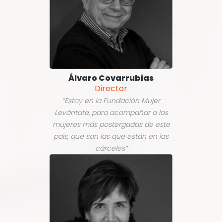
Álvaro Covarrubias
Director
“Estoy en la Fundación Mujer
Levántate, para acompañar a las
mujeres más postergadas de este
país, que son las que están en las
cárceles”