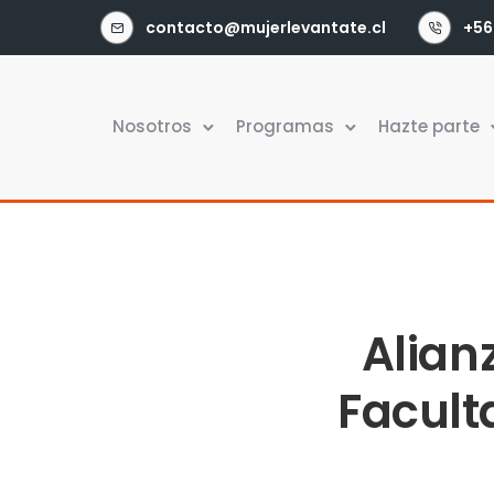
contacto@mujerlevantate.cl
+56
Nosotros
Programas
Hazte parte
Alian
Facult