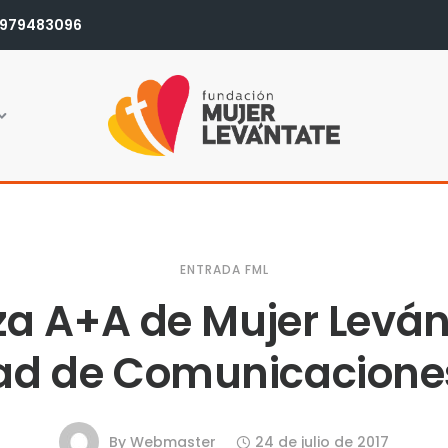
979483096
ENTRADA FML
za A+A de Mujer Leván
ad de Comunicacion
By
Webmaster
24 de julio de 2017