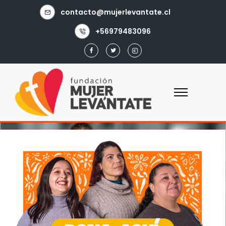
contacto@mujerlevantate.cl
+56979483096