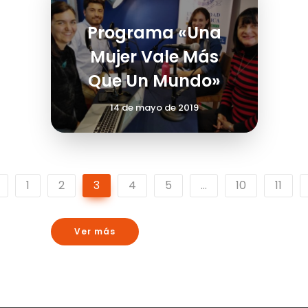
Programa «Una
Mujer Vale Más
Que Un Mundo»
14 de mayo de 2019
1
2
3
4
5
…
10
11
Ver más